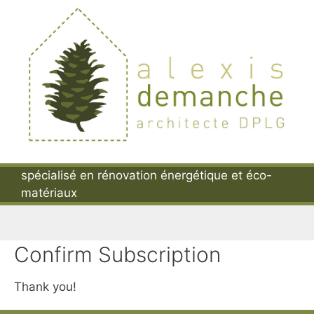
Aller
au
contenu
spécialisé en rénovation énergétique et éco-
Menu
matériaux
Confirm Subscription
Thank you!