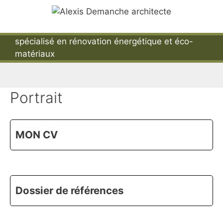
Aller
au
contenu
spécialisé en rénovation énergétique et éco-
Menu
matériaux
Portrait
MON CV
Dossier de références