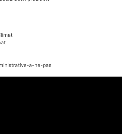
Climat
mat
inistrative-a-ne-pas